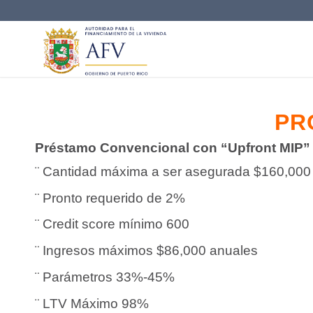
PR
Préstamo Convencional con “Upfront MIP”
¨ Cantidad máxima a ser asegurada $160,000 
¨ Pronto requerido de 2%
¨
Credit
s
core
mínimo 600
¨ Ingresos máximos $86,000 anuales
¨ Parámetros 33%-45%
¨
LTV
Máximo 98%