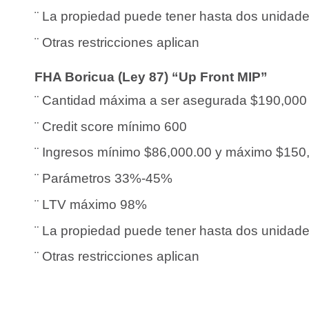
¨ La propiedad puede tener hasta dos unidade
¨ Otras restricciones aplican
FHA Boricua (Ley 87) “Up Front MIP”
¨ Cantidad máxima a ser asegurada $190,000 
¨
Credit
s
core
mínimo 600
¨ Ingresos mínimo $86,000.00 y máximo $150
¨ Parámetros 33%-45%
¨
LTV
máximo 98%
¨ La propiedad puede tener hasta dos unidade
¨ Otras restricciones aplican